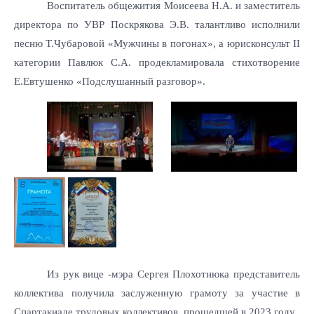
Воспитатель общежития Моисеева Н.А. и заместитель
директора по УВР Поскрякова Э.В. талантливо исполнили
песню Т.Чубаровой «Мужчины в погонах», а юрисконсульт
II
категории Павлюк С.А. продекламировала стихотворение
Е.Евтушенко «Подслушанный разговор».
Из рук вице -мэра Сергея Плохотнюка представитель
коллектива получила заслуженную грамоту за участие в
Спартакиаде трудовых коллективов, прошедшей в 2023 году.